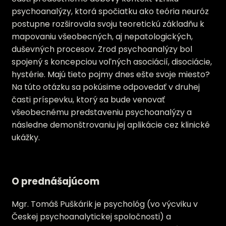
psychoanalýzy, ktorá spočiatku ako teória neuróz
postupne rozširovala svoju teoretickú základňu k
mapovaniu všeobecných, aj nepatologických,
duševných procesov. Zrod psychoanalýzy bol
spojený s koncepciou voľných asociácií, disociácie,
hystérie. Majú tieto pojmy dnes ešte svoje miesto?
Na túto otázku sa pokúsime odpovedať v druhej
časti príspevku, ktorý sa bude venovať
všeobecnému predstaveniu psychoanalýzy a
následne demonštrovaniu jej aplikácie cez klinické
ukážky.
O prednášajúcom
Mgr. Tomáš Puškárik je psychológ (vo výcviku v
Českej psychoanalytickej spoločnosti) a