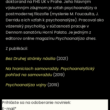
doktorand na FHS UK v Prahe. Jeho hlavným
výskumným záujmom je vzťah psychoanalýzy a
postmodernej filozofie (myslenie M. Foucaulta, J.
Derridu a ich vzťah k psychoanalýze). Pracoval ako
väzenský psychológ, v súčasnosti pracuje v
Dennom sanatóriu Horní Palata. Je jedným z
editorov online magazínu
Psychoanalýza dnes
.
Z publikácií:
Bez Druhej stránky násilia
(2021)
Na hraniciach samovraždy. Psychoanalytický
pohľad na samovraždu
(2019)
Psychoanalýza vojny
(2019)
Prihláste sa na odoberanie noviniek:
E-mail*