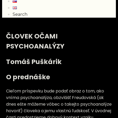
Search
ČLOVEK OČAMI
PSYCHOANALÝZY
Tomáš Puškárik
O prednáške
Cieľom príspevku bude podať obraz o tom, ako
vníma psychoanalýza, obzvlášť Freudovská (ak
dnes ešte môžeme vôbec o takejto psychoanalýze
hovoriť) človeka a jemu vlastnú ľudskosť. V úvodnej
časti predostrieme dobový kontext vzniku