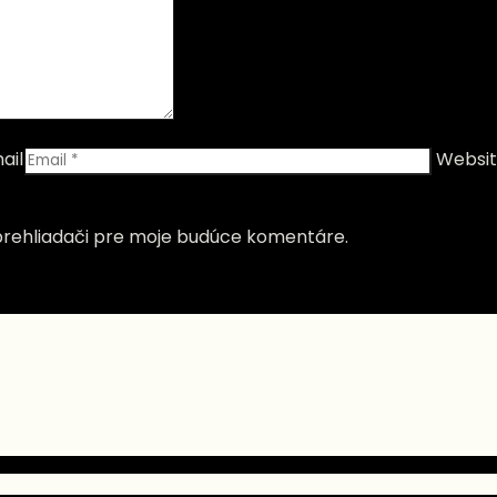
ail
Websi
prehliadači pre moje budúce komentáre.