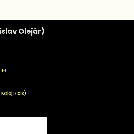
islav Olejár)
016
Kalajtzidis)