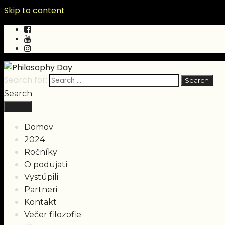
Skip to content
Search for:
Search
Menu
Domov
2024
Ročníky
O podujatí
Vystúpili
Partneri
Kontakt
Večer filozofie