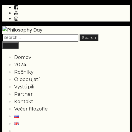
Skip
to
content
Search
for:
Search
Menu
Domov
2024
Ročníky
O podujatí
Vystúpili
Partneri
Kontakt
Večer filozofie
Search