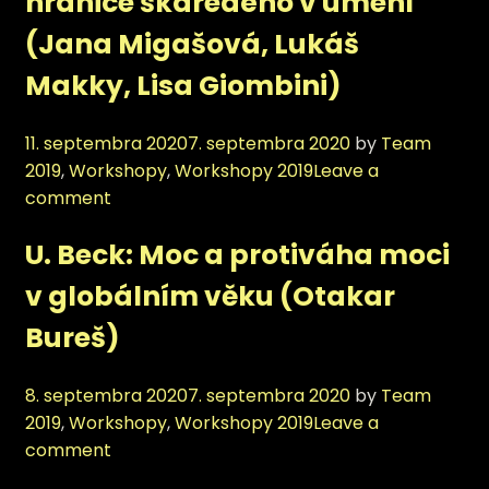
hranice škaredého v umení
(Jana Migašová, Lukáš
Makky, Lisa Giombini)
11. septembra 2020
7. septembra 2020
by
Team
Categories
2019
,
Workshopy
,
Workshopy 2019
Leave a
comment
U. Beck: Moc a protiváha moci
v globálním věku (Otakar
Bureš)
8. septembra 2020
7. septembra 2020
by
Team
Categories
2019
,
Workshopy
,
Workshopy 2019
Leave a
comment