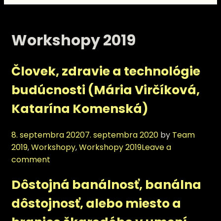
Workshopy 2019
Človek, zdravie a technológie
budúcnosti (Mária Virčíková,
Katarína Komenská)
8. septembra 2020
7. septembra 2020
by
Team
Categories
2019
,
Workshopy
,
Workshopy 2019
Leave a
comment
Dôstojná banálnosť, banálna
dôstojnosť, alebo miesto a