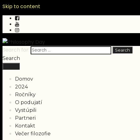
Skip to content
Search for:
Search
Menu
Domov
2024
Ročníky
O podujatí
Vystúpili
Partneri
Kontakt
Večer filozofie