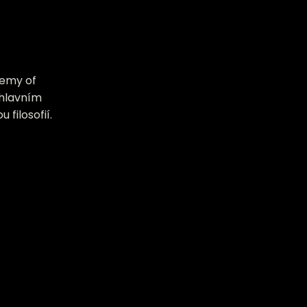
ademy of
 hlavním
filosofií.