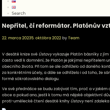
Search
Nepřítel, či reformátor. Platónův v
22. marca 2023
5. októbra 2022
by
Team
V desáté knize své
Ústavy
vykazuje Platón básníky z jí
často vedl k domnění, že Platón je jakýmsi nepřítelem um
obecního života. Při tom se ale odhlíželo od daného ko
za konkrétními účely, a dále se odhlíželo i od toho, že 
formě sókratovského dialogu.
Ve své přednášce se budu zabývat tím, proč a v jakém o
obce a pokud ano, jestli k tomu má nějaké objektivní 
proti-umělecké čtení desáté knihy
Ústavy
není zdaleka