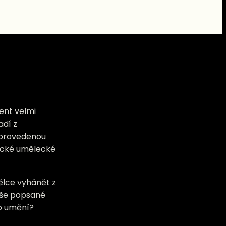
ent velmi
adí z
, provedenou
ifické umělecké
ělce vyhánět z
ýše popsané
o umění?