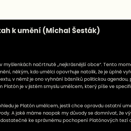
ztah k umění (Michal Šesták)
m v myšlenkách načrtnuté „nejkrásnější obce“. Tento mom
ění, někým, kdo umělci opovrhuje natolik, že je úplně vyř
ntextu, v němž je ono vyhnání básníků politickou agendou
sám Platón je v jistém smyslu umělcem, který píše ve spec
hledu je Platón umělcem, jestli chce opravdu ostatní um
důvody. A jaké máme naopak my důvody se domnívat, že v
 dostatečné ke správnému pochopení Platónových tezí 