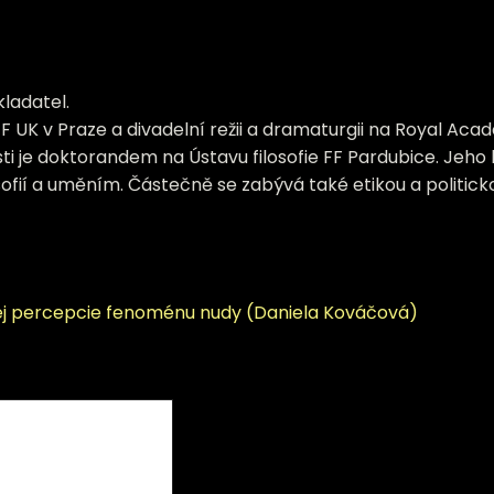
kladatel.
na FF UK v Praze a divadelní režii a dramaturgii na Royal Ac
ti je doktorandem na Ústavu filosofie FF Pardubice. Jeho
fií a uměním. Částečně se zabývá také etikou a politickou 
vnej percepcie fenoménu nudy (Daniela Kováčová)