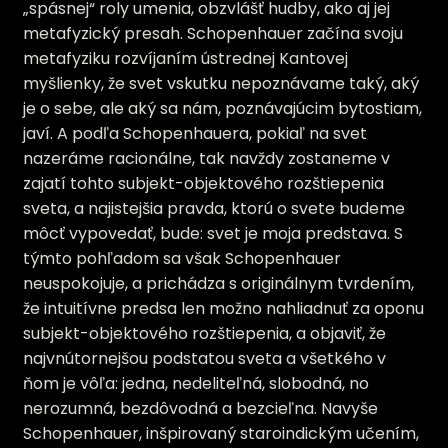
„spásnej“ roly umenia, obzvlášť hudby, ako aj jej
metafyzický presah. Schopenhauer začína svoju
metafyziku rozvíjaním ústrednej Kantovej
myšlienky, že svet vskutku nepoznávame taký, aký
je o sebe, ale aký sa nám, poznávajúcim bytostiam,
javí. A podľa Schopenhauera, pokiaľ na svet
nazeráme racionálne, tak navždy zostaneme v
zajatí tohto subjekt-objektového rozštiepenia
sveta, a najistejšia pravda, ktorú o svete budeme
môcť vypovedať, bude: svet je moja predstava. S
týmto pohľadom sa však Schopenhauer
neuspokojuje, a prichádza s originálnym tvrdením,
že intuitívne predsa len možno nahliadnuť za oponu
subjekt-objektového rozštiepenia, a objaviť, že
najvnútornejšou podstatou sveta a všetkého v
ňom je vôľa: jedna, nedeliteľná, slobodná, no
nerozumná, bezdôvodná a bezcieľna. Navyše
Schopenhauer, inšpirovaný staroindickým učením,