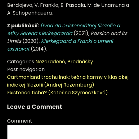
Berďajeva, V. Frankla, B. Pascala, M. de Unamuna a
A. Schopenhauera.
Z publikácií:
Úvod do existenciálnej filozofie a
etiky Sørena Kierkegaarda
(2021),
Passion and its
Limits
(2020),
Kierkegaard a Frankl o umení
existovať
(2014).
Categories
Nezaradené
,
Prednášky
Post navigation
Cartmanland trochu inak: teória karmy v klasickej
indickej filozofii (Andrej Rozemberg)
Existence ticha? (Kateřina Szymeczková)
Leave a Comment
Comment