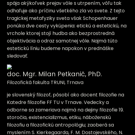
spája akýkoľvek prejav vôle s utrpením, vôľu tak
odhaľuje ako príčinu všetkého zla vo svete. Z tejto
tragickej metafyziky sveta však Schopenhauer
ponúka dve cesty vykúpenia: etickú a estetickú, na
vrchole ktorej stojí hudba ako bezprostredná
objektivácia a odraz samotnej vôle. Najmä túto
estetickú líniu budeme napokon v prednáške
sledovať.
doc. Mgr. Milan Petkanič, PhD.
Filozofická fakulta TRUNI, Trnava
je slovenský filozof, pôsobí ako docent filozofie na
Katedre filozofie FF TU v Trnave. Vedecky a
odborne sa zameriava najmä na dejiny filozofie 19.
storočia, existencializmus, etiku, náboženskú
filozofiu a filozofickú antropológiu; zaoberá sa
myslením S. Kierkegaarda, F. M. Dostojevského, N.