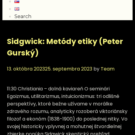
Search
Sidgwick: Metódy etiky (Peter
Gurský)
13. októbra 2023
25. septembra 2023
by
Team
11:30 Christiania – dolná kaviareň O seminári
Egoizmus, utilitarizmus, intuicionizmus: tri odlišné
perspektívy, ktoré bežne užívame v morálke
zdravého rozumu, analyticky rozoberá viktoriánsky
filozof a ekonóm (1838-1900) do poslednej nitky. Vo
svojej historicky vplyvnej a mohutnej štvordielnej
zbierke ponúka Sidgwick skeptický prehľad