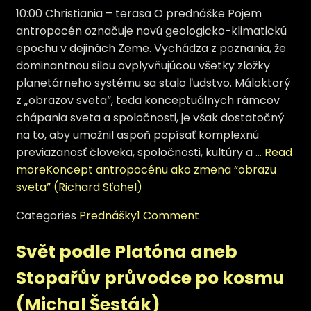
10:00 Christiania – terasa O prednáške Pojem
antropocén označuje novú geologicko-klimatickú
epochu v dejinách Zeme. Vychádza z poznania, že
dominantnou silou ovplyvňujúcou všetky zložky
planetárneho systému sa stalo ľudstvo. Máloktorý
z „obrazov sveta“, teda konceptuálnych rámcov
chápania sveta a spoločnosti, je však dostatočný
na to, aby umožnil aspoň popísať komplexnú
previazanosť človeka, spoločnosti, kultúry a …
Read
more
Koncept antropocénu ako zmena “obrazu
sveta” (Richard Sťahel)
Categories
Prednášky
1 Comment
Svět podle Platóna aneb
Stopařův průvodce po kosmu
(Michal Šesták)