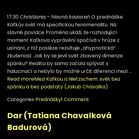
17:30 Christiania – hlavná kaviareň O prednáške
Kafkův svět má specifickou fenomenalitu. Na
slavné povídce Proměna ukáži, že rozhodující
moment Kafkova vyprávění spočívá v hrůze z
usínání, z níž posléze rezultuje „ahypnotická“
zkušenost. Jak by se jevil svět zbavený dimenze
spánku? Realita by sama začala splývat s
halucinací a nebylo by možné určit diferenci mezi …
Read more
Mezi Kafkou a Nietzschem: svět bez
spánku a bez podstaty (Jakub Chavalka)
Categories
Prednášky
1 Comment
Dar (Tatiana Chavalková
Badurová)