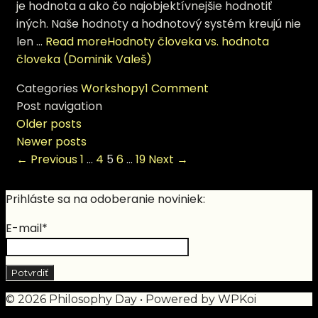
je hodnota a ako čo najobjektívnejšie hodnotiť
iných. Naše hodnoty a hodnotový systém kreujú nie
len …
Read more
Hodnoty človeka vs. hodnota
človeka (Dominik Valeš)
Categories
Workshopy
1 Comment
Post navigation
Older posts
Newer posts
← Previous
1
…
4
5
6
…
19
Next →
Prihláste sa na odoberanie noviniek:
E-mail*
© 2026 Philosophy Day
• Powered by
WPKoi