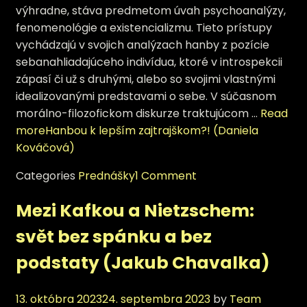
výhradne, stáva predmetom úvah psychoanalýzy,
fenomenológie a existencializmu. Tieto prístupy
vychádzajú v svojich analýzach hanby z pozície
sebanahliadajúceho indivídua, ktoré v introspekcii
zápasí či už s druhými, alebo so svojimi vlastnými
idealizovanými predstavami o sebe. V súčasnom
morálno-filozofickom diskurze traktujúcom …
Read
more
Hanbou k lepším zajtrajškom?! (Daniela
Kováčová)
Categories
Prednášky
1 Comment
Mezi Kafkou a Nietzschem:
svět bez spánku a bez
podstaty (Jakub Chavalka)
13. októbra 2023
24. septembra 2023
by
Team