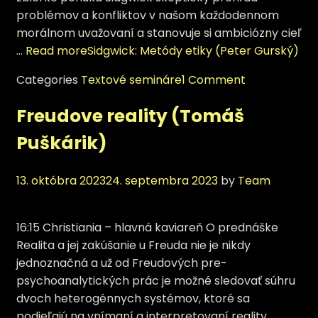
problémov a konfliktov v našom každodennom
morálnom uvažovaní a stanovuje si ambiciózny cieľ
…
Read more
Sidgwick: Metódy etiky (Peter Gurský)
Categories
Textové semináre
1 Comment
Freudove reality (Tomáš
Puškárik)
13. októbra 2023
24. septembra 2023
by
Team
16:15 Christiania – hlavná kaviareň O prednáške
Realita a jej zakúšanie u Freuda nie je nikdy
jednoznačná a už od Freudových pre-
psychoanalytických prác je možné sledovať súhru
dvoch heterogénnych systémov, ktoré sa
podieľajú na vnímaní a interpretovaní reality.