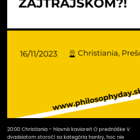
20:00 Christiania – hlavná kaviareň O prednáške V
dvadsiatom storočí sa kategória hanby, hoc nie