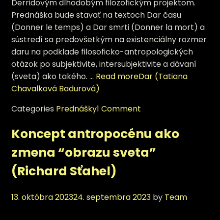
Derridovým dlhodobým filozofickým projektom.
Prednáška bude stavať na textoch Dar času
(Donner le temps) a Dar smrti (Donner la mort) a
sústredí sa predovšetkým na existenciálny rozmer
daru na podklade filosoficko-antropologických
otázok po subjektivite, intersubjektivite a dávaní
(sveta) ako takého. …
Read more
Dar (Tatiana
Chavalková Badurová)
Categories
Prednášky
1 Comment
Koncept antropocénu ako
zmena “obrazu sveta”
(Richard Sťahel)
13. októbra 2023
24. septembra 2023
by
Team