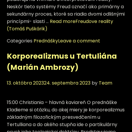
Neskôr tieto systémy Freud označí ako primárny a
sekundárny proces, ktoré sa riadia dvomi odlišnými
princípmi- slasti …
Read more
Freudove reality
(Tomáš Puškárik)
Categories
Prednášky
Leave a comment
Korporealizmus u Tertuliána
(Marián Ambrozy)
13. októbra 2023
24. septembra 2023
by
Team
15:00 Christiania – hlavná kaviareň O prednáške
Kladieme si otázku, do akej miery je korporealizmus
základným filozofickým presvedčením u
Tertulliana a do akého stupňa ide o partikulárny
prvok jeho teologickej doktríny. Predstavujeme