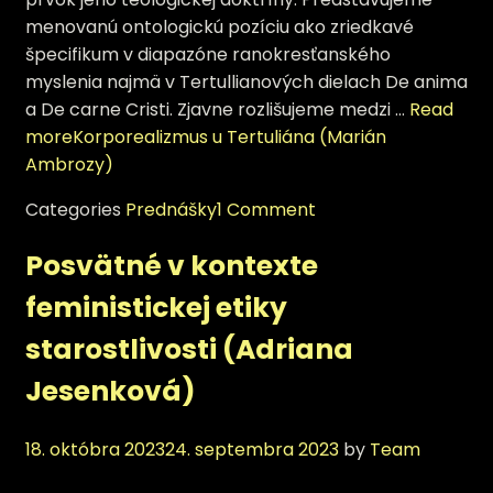
menovanú ontologickú pozíciu ako zriedkavé
špecifikum v diapazóne ranokresťanského
myslenia najmä v Tertullianových dielach De anima
a De carne Cristi. Zjavne rozlišujeme medzi …
Read
more
Korporealizmus u Tertuliána (Marián
Ambrozy)
Categories
Prednášky
1 Comment
Posvätné v kontexte
feministickej etiky
starostlivosti (Adriana
Jesenková)
18. októbra 2023
24. septembra 2023
by
Team