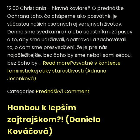
12:00 Christiania – hlavná kaviareň O prednáške
Ochrana toho, čo chápeme ako posvätné, je
súčasťou našich osobných aj verejných životov.
Denne sme svedkami a/ alebo účastníkmi zápasov
o to, aby sme udržiavali, opatrovali a zachovávali
to, o čom sme presvedčení, že je pre nás
najdôležitejšie, bez čoho by sme neboli sami sebou,
bez čoho by …
Read more
Posvätné v kontexte
feministickej etiky starostlivosti (Adriana
Jesenková)
Categories
Prednášky
1 Comment
Hanbou k lepším
zajtrajškom?! (Daniela
Kováčová)