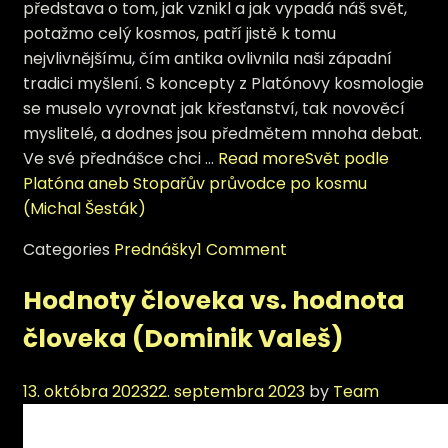
představa o tom, jak vznikl a jak vypadá náš svět,
potažmo celý kosmos, patří jistě k tomu
nejvlivnějšímu, čím antika ovlivnila naši západní
tradici myšlení. S koncepty z Platónovy kosmologie
se muselo vyrovnat jak křesťanství, tak novověcí
myslitelé, a dodnes jsou předmětem mnoha debat.
Ve své přednášce chci …
Read more
Svět podle
Platóna aneb Stopařův průvodce po kosmu
(Michal Šesták)
Categories
Prednášky
1 Comment
Hodnoty človeka vs. hodnota
človeka (Dominik Valeš)
13. októbra 2023
22. septembra 2023
by
Team