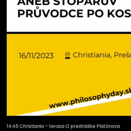
14:45 Christiania – terasa O prednáške Platónova